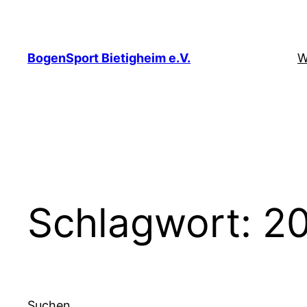
Zum
Inhalt
springen
BogenSport Bietigheim e.V.
W
Schlagwort:
2
Suchen