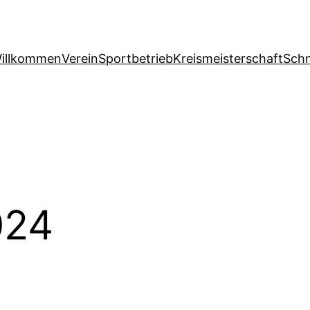
illkommen
Verein
Sportbetrieb
Kreismeisterschaft
Schn
024