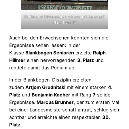
Emilia und Olivia stellen wir uns mit Leon auf
Platz 1 vor 😉
Auch bei den Erwachsenen konnten sich die
Ergebnisse sehen lassen: In der
Klasse
Blankbogen Senioren
erzielte
Ralph
Hillmer
einen hervorragenden
3. Platz
und
rundete damit das Podium ab.
In der Blankbogen-Disziplin erzielten
zudem
Artjom Grudnitski
mit einem starken
4.
Platz
und
Benjamin Kocher
mit Rang
7
solide
Ergebnisse.
Marcus Brunner
, der zum ersten Mal
bei einer Landesmeisterschaft antrat, schlug sich
achtbar und erreichte einen respektablen
30.
Platz
.