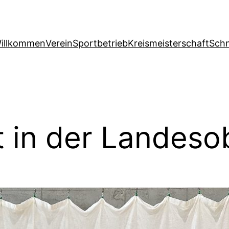
illkommen
Verein
Sportbetrieb
Kreismeisterschaft
Schn
t in der Landesob