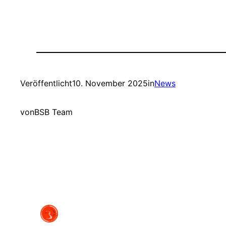
Veröffentlicht
10. November 2025
in
News
von
BSB Team