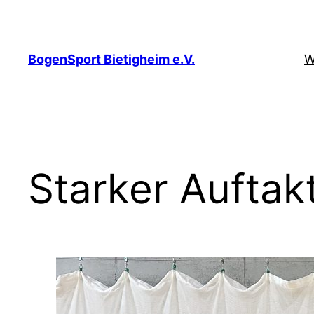
Zum
Inhalt
springen
BogenSport Bietigheim e.V.
W
Starker Auftak